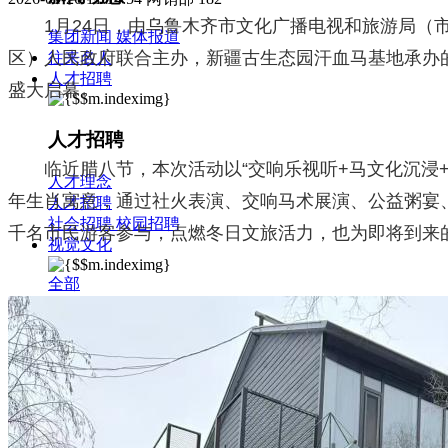
1月24日，由乌鲁木齐市文化广播电视和旅游局（
集团新闻
媒体报道
区）人民政府联合主办，新疆古生态园汗血马基地承办的
往来名人
人才招聘
盛大启幕。
人才招聘
临近腊八节，本次活动以“交响乐视听+马文化沉浸
人才理念
年生肖寓意，通过社火表演、交响马术展演、公益粥宴
人才招聘
社会招聘
校园招聘
千名市民游客参与，点燃冬日文旅活力，也为即将到来
视觉文化
全部
视觉文化
汗血马助力新疆文旅
伊犁州霍城古城巡游
北屯市185团巡游
伊犁霍城县晃晃
村巡游
阿勒泰北屯市巡游
阿勒泰布尔津县巡游
伊犁州
察布查尔县巡游
伊犁昭苏巡游
赛里木湖巡游