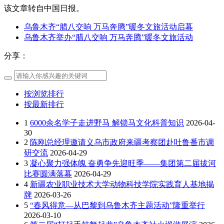
该文章转自中国日报。
乌鲁木齐“腊八交响 万马奔腾”暖冬文旅活动启幕
乌鲁木齐举办“腊八交响 万马奔腾”暖冬文旅活动
分享：
按浏览排行
按最新排行
1
6000余名学子走进野马 解锁马文化科普知识
2026-04-
30
2
陈刚总经理邀请义乌市政府来疆考察团赴吐鲁番市调
研交流
2026-04-29
3
凝心聚力强体魄 奋勇争先迎旺季——集团第二届拔河
比赛圆满落幕
2026-04-29
4
新疆农业职业技术大学动物科技学院实践育人基地揭
牌
2026-03-26
5
“春风得意—从巴黎到乌鲁木齐主题活动”隆重举行
2026-03-10