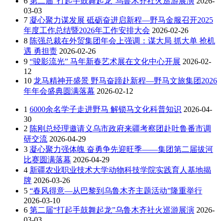
6
第二届“打起手鼓舞起龙”乌鲁木齐社火巡游展演
2026-
03-03
7
凝心聚力谋发展 砥砺奋进启新程—野马金服召开2025
年度工作总结暨2026年工作安排大会
2026-02-26
8
陈强总裁在外贸集团年会上强调：谋大局 抓大单 抢机
遇 勇担责
2026-02-26
9
“骏影流光” 马年新春艺术展在文化中心开展
2026-02-
12
10
龙马精神开盛景 野马奋蹄赴新程—野马文旅集团2026
年年会盛典圆满落幕
2026-02-12
1
6000余名学子走进野马 解锁马文化科普知识
2026-04-
30
2
陈刚总经理邀请义乌市政府来疆考察团赴吐鲁番市调
研交流
2026-04-29
3
凝心聚力强体魄 奋勇争先迎旺季——集团第二届拔河
比赛圆满落幕
2026-04-29
4
新疆农业职业技术大学动物科技学院实践育人基地揭
牌
2026-03-26
5
“春风得意—从巴黎到乌鲁木齐主题活动”隆重举行
2026-03-10
6
第二届“打起手鼓舞起龙”乌鲁木齐社火巡游展演
2026-
03-03