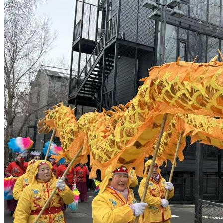
园区风采
野马美术馆
陨石
胡杨
硅化木
客房
园区
汗血马基地
F座
大厅
国家记忆A馆
国家记忆B馆
红山玉馆
酒店大厅
料
场餐厅
健身房
办公区域
小厨
酒窖
精彩视频
丝路驿站·野马激光秀
寻味腊八 欢聚暖冬
繁