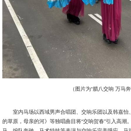
（图片为“腊八交响 万马奔腾”活
室内马场以西域男声合唱团、交响乐团以及韩嘉怡
的草原，母亲的河》等独唱曲目将“交响贺春”引入高潮
马、编队奔驰、马术特技等表演与交响乐完美呼应，马蹄