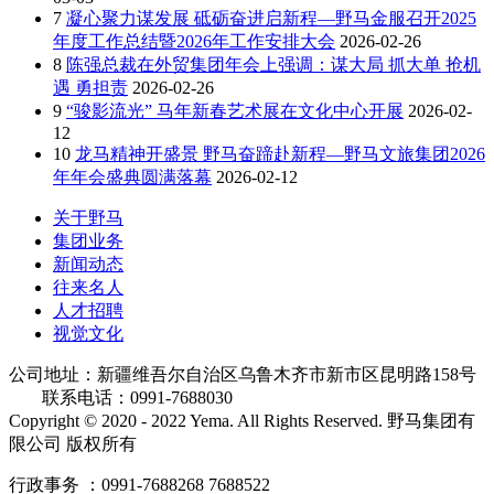
7
凝心聚力谋发展 砥砺奋进启新程—野马金服召开2025
年度工作总结暨2026年工作安排大会
2026-02-26
8
陈强总裁在外贸集团年会上强调：谋大局 抓大单 抢机
遇 勇担责
2026-02-26
9
“骏影流光” 马年新春艺术展在文化中心开展
2026-02-
12
10
龙马精神开盛景 野马奋蹄赴新程—野马文旅集团2026
年年会盛典圆满落幕
2026-02-12
关于野马
集团业务
新闻动态
往来名人
人才招聘
视觉文化
公司地址：新疆维吾尔自治区乌鲁木齐市新市区昆明路158号
联系电话：0991-7688030
Copyright © 2020 - 2022 Yema. All Rights Reserved. 野马集团有
限公司 版权所有
行政事务 ：0991-7688268 7688522