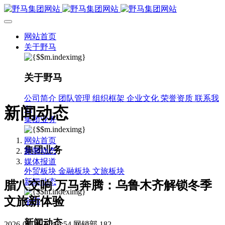
网站首页
关于野马
关于野马
公司简介
团队管理
组织框架
企业文化
荣誉资质
联系我
新闻动态
们
集团业务
网站首页
集团业务
新闻动态
媒体报道
外贸板块
金融板块
文旅板块
新闻动态
腊八交响 万马奔腾：乌鲁木齐解锁冬季
文旅新体验
全部
新闻动态
2026-01-26 11:14:54
网销部
182