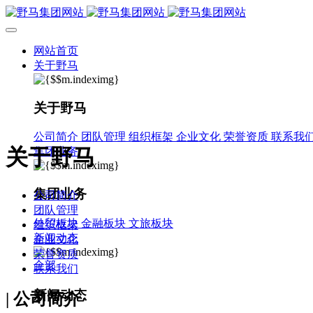
网站首页
关于野马
关于野马
公司简介
团队管理
组织框架
企业文化
荣誉资质
联系我
关于野马
集团业务
集团业务
公司简介
团队管理
外贸板块
金融板块
文旅板块
组织框架
新闻动态
企业文化
荣誉资质
全部
联系我们
新闻动态
| 公司简介