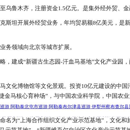
年迁至乌鲁木齐，注册资金1.5亿元。是集外经外贸
克斯坦开展外经贸业务，年均贸易额8亿美元，是
业务领域向北京等城市扩展。
，建成“新疆古生态园-汗血马基地”文化产业园，
马文化博物馆等文化景观。投资10亿元建设的中国汗
哈捷金马核心育种场”，与中国农业科学院，中国农
巡游
阿勒泰北屯市巡游
阿勒泰布尔津县巡游
伊犁州察布查尔县
大厅
国家记忆A馆
国家记忆B馆
红山玉馆
酒店大厅
料场餐厅
健
命名为“上海合作组织文化产业示范基地”，文化和旅
马示范基地”、“新疆维吾尔自治区文化产业示范基地