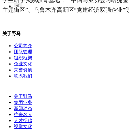
繁
主题街区”、乌鲁木齐高新区“党建经济双强企业”
关于野马
公司简介
团队管理
组织框架
企业文化
荣誉资质
联系我们
关于野马
集团业务
新闻动态
往来名人
人才招聘
视觉文化