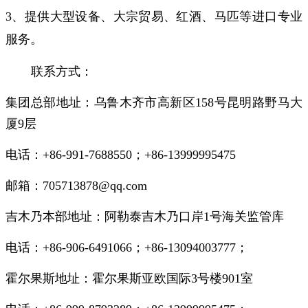
3、提供大型设备、大宗贸易、红酒、马匹等进口专业
服务。
联系方式：
集团总部地址：乌鲁木齐市高新区158号昆明路野马大
厦9层
电话：+86-991-7688550；+86-13999995475
邮箱：
705713878@qq.com
吉木乃本部地址：阿勒泰吉木乃口岸1号海关监管库
电话：+86-906-6491066；+86-13094003777；
霍尔果斯地址：霍尔果斯亚欧国际3号楼901室