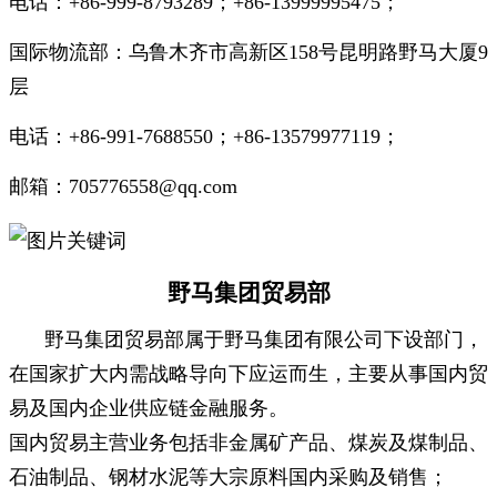
电话：+86-999-8793289；+86-13999995475；
国际物流部：乌鲁木齐市高新区158号昆明路野马大厦9
层
电话：+86-991-7688550；+86-13579977119；
邮箱：
705776558@qq.com
野马集团贸易部
野马集团贸易部属于野马集团有限公司下设部门，
在国家扩大内需战略导向下应运而生，主要从事国内贸
易及国内企业供应链金融服务。
国内贸易主营业务包括非金属矿产品、煤炭及煤制品、
石油制品、钢材水泥等大宗原料国内采购及销售；