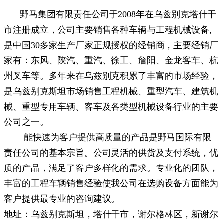
野马集团有限责任公司于2008年在乌兹别克塔什干
市注册成立，公司主要销售各种车辆与工程机械设备,
是中国30多家生产厂家正规授权的经销商，主要经销厂
家有：东风、陕汽、重汽、徐工、詹阳、金龙客车、杭
州叉车等。多年来在乌兹别克积累了丰富的市场经验，
是乌兹别克斯坦市场销售工程机械、重型汽车、建筑机
械、重型专用车辆、客车及各类型机械设备行业的主要
公司之一。
能快速为客户提供高质量的产品是野马国际有限
责任公司的基本宗旨。公司灵活的供货及支付系统，优
质的产品，满足了客户多样化的需求。专业化的团队，
丰富的工程车辆销售经验使我公司在选购设备方面能为
客户提供最专业的咨询建议。
地址：乌兹别克斯坦，塔什干市，谢尔格林区，新谢尔