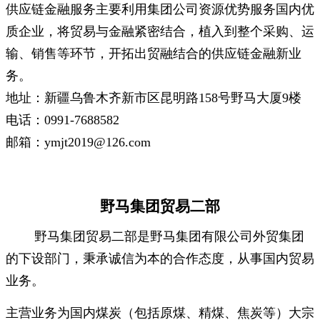
供应链金融服务主要利用集团公司资源优势服务国内优
质企业，将贸易与金融紧密结合，植入到整个采购、运
输、销售等环节，开拓出贸融结合的供应链金融新业
务。
地址：新疆乌鲁木齐新市区昆明路158号野马大厦9楼
电话：0991-7688582
邮箱：
ymjt2019@126.com
野马集团贸易二部
野马集团贸易二部是野马集团有限公司外贸集团
的下设部门，秉承诚信为本的合作态度，从事国内贸易
业务。
主营业务为国内煤炭（包括原煤、精煤、焦炭等）大宗