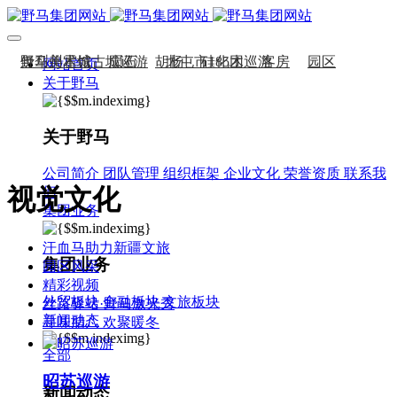
伊犁州霍城古城巡游
野马美术馆
陨石
胡杨
北屯市185团巡游
硅化木
客房
园区
网站首页
关于野马
伊犁霍城县晃晃村巡游
汗血马基地
F座大厅
国家记忆A馆
阿勒泰北屯市巡游
国家记忆B馆
阿勒泰布尔津县巡游
红山玉馆
酒店大厅
伊犁州察布查尔县巡游
料场餐厅
健身房
办公区域
关于野马
伊犁昭苏巡游
小厨
酒窖
赛里木湖巡游
公司简介
团队管理
组织框架
企业文化
荣誉资质
联系我
视觉文化
们
集团业务
汗血马助力新疆文旅
集团业务
园区风采
精彩视频
外贸板块
金融板块
文旅板块
丝路驿站·野马激光秀
新闻动态
寻味腊八 欢聚暖冬
全部
昭苏巡游
新闻动态