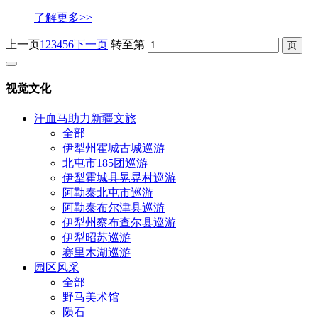
了解更多>>
上一页
1
2
3
4
5
6
下一页
转至第
视觉文化
汗血马助力新疆文旅
全部
伊犁州霍城古城巡游
北屯市185团巡游
伊犁霍城县晃晃村巡游
阿勒泰北屯市巡游
阿勒泰布尔津县巡游
伊犁州察布查尔县巡游
伊犁昭苏巡游
赛里木湖巡游
园区风采
全部
野马美术馆
陨石