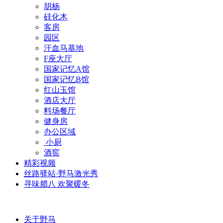
胡杨
硅化木
客房
园区
汗血马基地
F座大厅
国家记忆A馆
国家记忆B馆
红山玉馆
酒店大厅
料场餐厅
健身房
办公区域
小厨
酒窖
精彩视频
丝路驿站·野马激光秀
寻味腊八 欢聚暖冬
关于野马