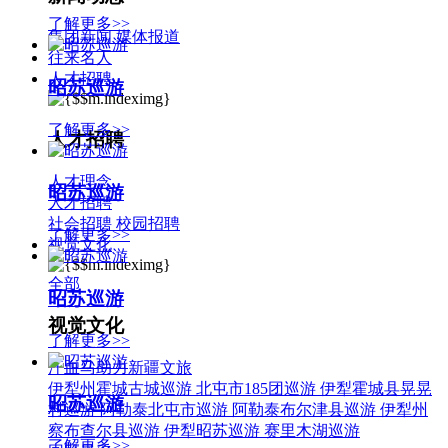
了解更多>>
集团新闻
媒体报道
往来名人
人才招聘
昭苏巡游
了解更多>>
人才招聘
人才理念
昭苏巡游
人才招聘
社会招聘
校园招聘
了解更多>>
视觉文化
全部
昭苏巡游
视觉文化
了解更多>>
汗血马助力新疆文旅
伊犁州霍城古城巡游
北屯市185团巡游
伊犁霍城县晃晃
昭苏巡游
村巡游
阿勒泰北屯市巡游
阿勒泰布尔津县巡游
伊犁州
察布查尔县巡游
伊犁昭苏巡游
赛里木湖巡游
了解更多>>