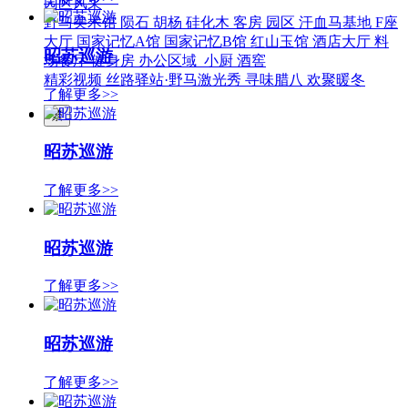
园区风采
野马美术馆
陨石
胡杨
硅化木
客房
园区
汗血马基地
F座
大厅
国家记忆A馆
国家记忆B馆
红山玉馆
酒店大厅
料
昭苏巡游
场餐厅
健身房
办公区域
小厨
酒窖
精彩视频
丝路驿站·野马激光秀
寻味腊八 欢聚暖冬
了解更多>>
繁
昭苏巡游
了解更多>>
昭苏巡游
了解更多>>
昭苏巡游
了解更多>>