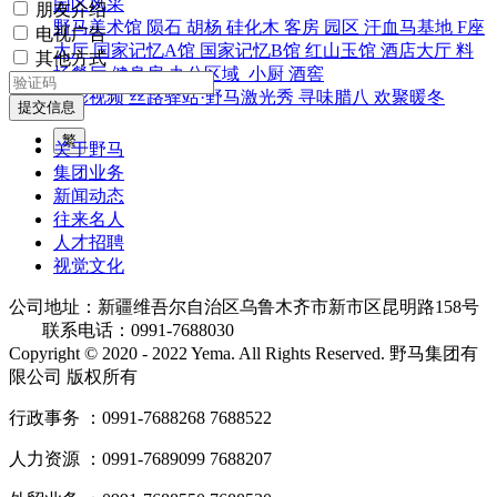
园区风采
朋友介绍
野马美术馆
陨石
胡杨
硅化木
客房
园区
汗血马基地
F座
电视广告
大厅
国家记忆A馆
国家记忆B馆
红山玉馆
酒店大厅
料
其他方式
场餐厅
健身房
办公区域
小厨
酒窖
精彩视频
丝路驿站·野马激光秀
寻味腊八 欢聚暖冬
提交信息
繁
关于野马
集团业务
新闻动态
往来名人
人才招聘
视觉文化
公司地址：新疆维吾尔自治区乌鲁木齐市新市区昆明路158号
联系电话：0991-7688030
Copyright © 2020 - 2022 Yema. All Rights Reserved. 野马集团有
限公司 版权所有
行政事务 ：0991-7688268 7688522
人力资源 ：0991-7689099 7688207