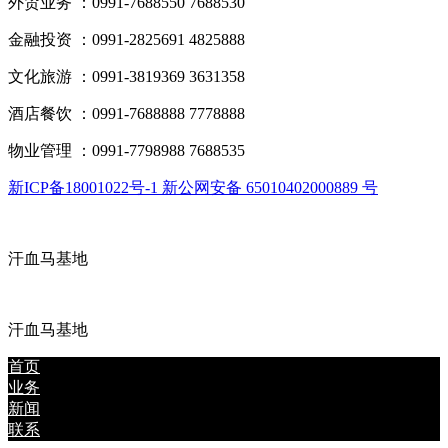
外贸业务 ：0991-7688550 7688530
金融投资 ：0991-2825691 4825888
文化旅游 ：0991-3819369 3631358
酒店餐饮 ：0991-7688888 7778888
物业管理 ：0991-7798988 7688535
新ICP备18001022号-1 新公网安备 65010402000889 号
汗血马基地
汗血马基地
首页
业务
新闻
联系